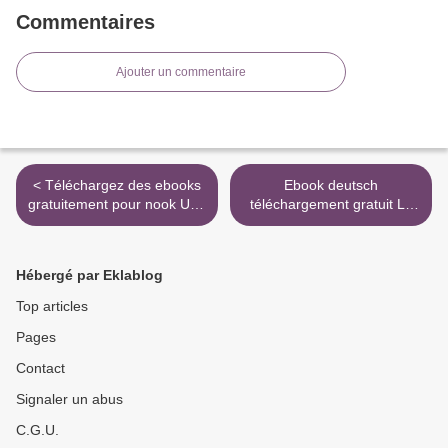
Commentaires
Ajouter un commentaire
< Téléchargez des ebooks
Ebook deutsch
gratuitement pour nook Une
téléchargement gratuit La
langue venue d'ailleurs
petite amie ePub DJVU
9782070450367 (Litterature
PDB (Litterature Francaise)
Francaise)
par Michelle Frances
Hébergé par Eklablog
9782809823318 >
Top articles
Pages
Contact
Signaler un abus
C.G.U.