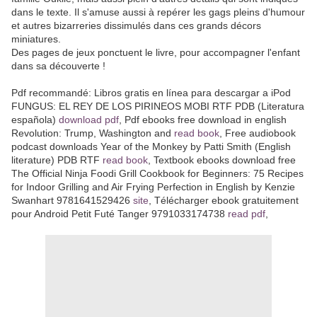
dans le texte. Il s'amuse aussi à repérer les gags pleins d'humour
et autres bizarreries dissimulés dans ces grands décors
miniatures.
Des pages de jeux ponctuent le livre, pour accompagner l'enfant
dans sa découverte !
Pdf recommandé: Libros gratis en línea para descargar a iPod
FUNGUS: EL REY DE LOS PIRINEOS MOBI RTF PDB (Literatura
española)
download pdf
, Pdf ebooks free download in english
Revolution: Trump, Washington and
read book
, Free audiobook
podcast downloads Year of the Monkey by Patti Smith (English
literature) PDB RTF
read book
, Textbook ebooks download free
The Official Ninja Foodi Grill Cookbook for Beginners: 75 Recipes
for Indoor Grilling and Air Frying Perfection in English by Kenzie
Swanhart 9781641529426
site
, Télécharger ebook gratuitement
pour Android Petit Futé Tanger 9791033174738
read pdf
,