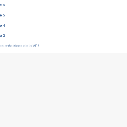
e 6
e 5
e 4
e 3
s créatrices de la VF !
e 2
e 1
e Mektoub My Love arrive enfin ! Rencontre avec Shaïn Boumedine et Sal
i : après Toni en famille
elle réalise le bouleversant Dites lui que je l'aime
ais ! Rencontre autour de Vie privée de Rebecca Zlotowski
 de Marguerite, Grave... Rencontre avec Ella Rumpf