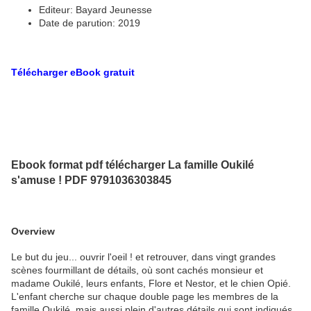
Editeur: Bayard Jeunesse
Date de parution: 2019
Télécharger eBook gratuit
Ebook format pdf télécharger La famille Oukilé
s'amuse ! PDF 9791036303845
Overview
Le but du jeu... ouvrir l'oeil ! et retrouver, dans vingt grandes
scènes fourmillant de détails, où sont cachés monsieur et
madame Oukilé, leurs enfants, Flore et Nestor, et le chien Opié.
L'enfant cherche sur chaque double page les membres de la
famille Oukilé, mais aussi plein d'autres détails qui sont indiqués