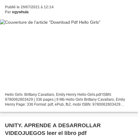
Publié le 29/07/2021 à 12:14
Par
egywhula
Hello Girls. Brittany Cavallaro, Emily Henry Hello-Girls.pdf ISBN:
9780062803429 | 336 pages | 9 Mb Hello Girls Brittany Cavallaro, Emily
Henry Page: 336 Format: pdf, ePub, fb2, mobi ISBN: 9780062803429
Publisher: HarperCollins Publishers Download Hello...
UNITY. APRENDE A DESARROLLAR
VIDEOJUEGOS leer el libro pdf