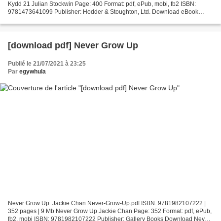
Kydd 21 Julian Stockwin Page: 400 Format: pdf, ePub, mobi, fb2 ISBN:
9781473641099 Publisher: Hodder & Stoughton, Ltd. Download eBook
Download ebook free rar A Sea of Gold: Thomas...
[download pdf] Never Grow Up
Publié le 21/07/2021 à 23:25
Par
egywhula
Never Grow Up. Jackie Chan Never-Grow-Up.pdf ISBN: 9781982107222 |
352 pages | 9 Mb Never Grow Up Jackie Chan Page: 352 Format: pdf, ePub,
fb2, mobi ISBN: 9781982107222 Publisher: Gallery Books Download Never