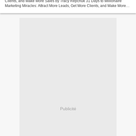
Clients, and Make More Sales by Tracy Repchuk 31 Days to Millionaire
Marketing Miracles: Attract More Leads, Get More Clients, and Make More
Sales Tracy Repchuk Page: 256 Format:...
Publicité