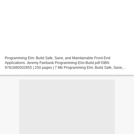
Programming Elm: Build Safe, Sane, and Maintainable Front-End
Applications. Jeremy Fairbank Programming-Elm-Build.pdf ISBN:
9781680502855 | 250 pages | 7 Mb Programming Elm: Build Safe, Sane,
and Maintainable Front-End Applications Jeremy Fairbank Page:...