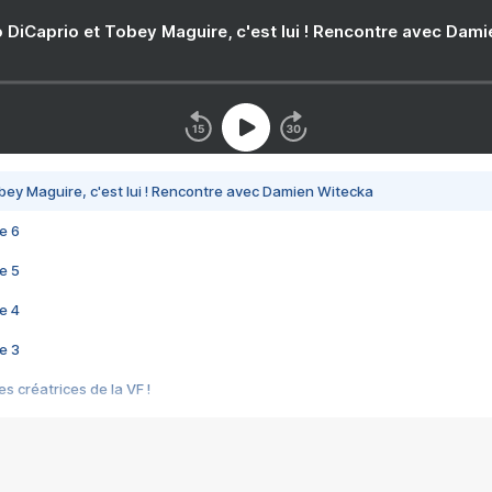
 DiCaprio et Tobey Maguire, c'est lui ! Rencontre avec Dam
bey Maguire, c'est lui ! Rencontre avec Damien Witecka
e 6
e 5
e 4
e 3
s créatrices de la VF !
e 2
e 1