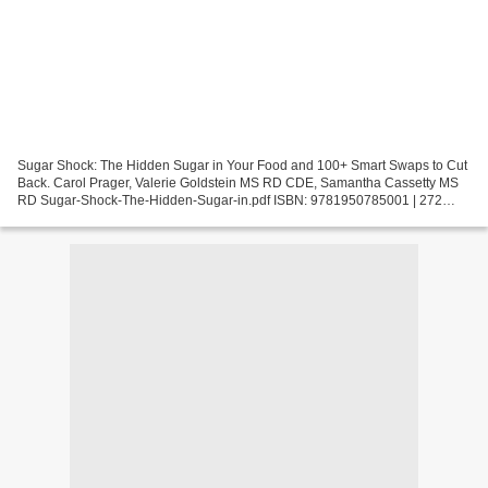
Sugar Shock: The Hidden Sugar in Your Food and 100+ Smart Swaps to Cut
Back. Carol Prager, Valerie Goldstein MS RD CDE, Samantha Cassetty MS
RD Sugar-Shock-The-Hidden-Sugar-in.pdf ISBN: 9781950785001 | 272
pages | 7 Mb Sugar Shock: The Hidden Sugar in...