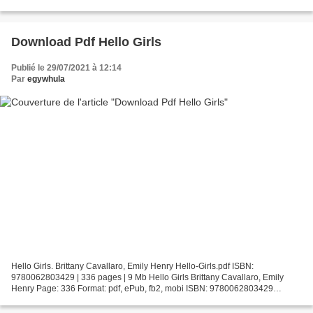
Quito Pdf ebooks to download for free Moon Quito...
Download Pdf Hello Girls
Publié le 29/07/2021 à 12:14
Par
egywhula
Hello Girls. Brittany Cavallaro, Emily Henry Hello-Girls.pdf ISBN:
9780062803429 | 336 pages | 9 Mb Hello Girls Brittany Cavallaro, Emily
Henry Page: 336 Format: pdf, ePub, fb2, mobi ISBN: 9780062803429
Publisher: HarperCollins Publishers Download Hello...