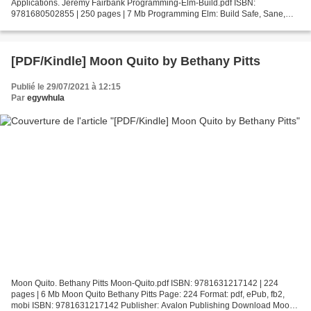
Applications. Jeremy Fairbank Programming-Elm-Build.pdf ISBN:
9781680502855 | 250 pages | 7 Mb Programming Elm: Build Safe, Sane,
and Maintainable Front-End Applications Jeremy Fairbank Page:...
[PDF/Kindle] Moon Quito by Bethany Pitts
Publié le 29/07/2021 à 12:15
Par
egywhula
Moon Quito. Bethany Pitts Moon-Quito.pdf ISBN: 9781631217142 | 224
pages | 6 Mb Moon Quito Bethany Pitts Page: 224 Format: pdf, ePub, fb2,
mobi ISBN: 9781631217142 Publisher: Avalon Publishing Download Moon