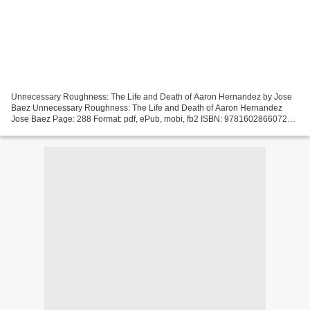
Unnecessary Roughness: The Life and Death of Aaron Hernandez by Jose
Baez Unnecessary Roughness: The Life and Death of Aaron Hernandez
Jose Baez Page: 288 Format: pdf, ePub, mobi, fb2 ISBN: 9781602866072
Publisher: Hachette Books Download Unnecessary...