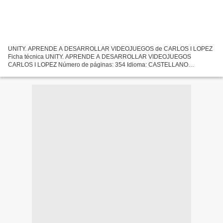
UNITY. APRENDE A DESARROLLAR VIDEOJUEGOS de CARLOS I LOPEZ
Ficha técnica UNITY. APRENDE A DESARROLLAR VIDEOJUEGOS
CARLOS I LOPEZ Número de páginas: 354 Idioma: CASTELLANO
Formatos: Pdf, ePub, MOBI, FB2 ISBN: 9788494897283 Editorial: RC
LIBROS (SC LIBRO)...