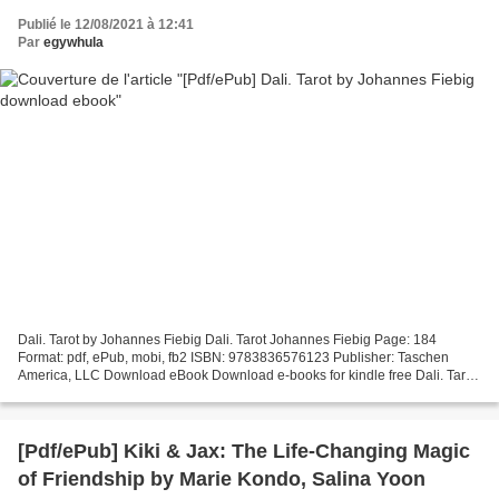
Publié le 12/08/2021 à 12:41
Par
egywhula
Dali. Tarot by Johannes Fiebig Dali. Tarot Johannes Fiebig Page: 184
Format: pdf, ePub, mobi, fb2 ISBN: 9783836576123 Publisher: Taschen
America, LLC Download eBook Download e-books for kindle free Dali. Tarot
by Johannes Fiebig DALI TAROT CARDS - Bud's...
[Pdf/ePub] Kiki & Jax: The Life-Changing Magic
of Friendship by Marie Kondo, Salina Yoon