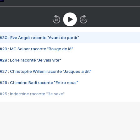
#30 : Eve Angeli raconte "Avant de partir"
#29 : MC Solaar raconte "Bouge de là"
28 : Lorie raconte "Je vais vite"
#27 : Christophe Willem raconte "Jacques a dit"
#26 : Chimène Badi raconte "Entre nous"
#25 : Indochine raconte "3e sexe"
#24 : Zaho raconte "C'est chelou"
#23 : Patrick Bruel raconte "Au café des délices"
#22 : Kyo raconte "Le chemin"
#21 : Nolwenn Leroy raconte "Cassé"