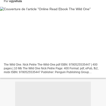
Par
egywhula
The Wild One. Nick Petrie The-Wild-One.pdf ISBN: 9780525535447 | 400
pages | 10 Mb The Wild One Nick Petrie Page: 400 Format: pdf, ePub, fb2,
mobi ISBN: 9780525535447 Publisher: Penguin Publishing Group
Download The Wild One Free audio mp3 download books...